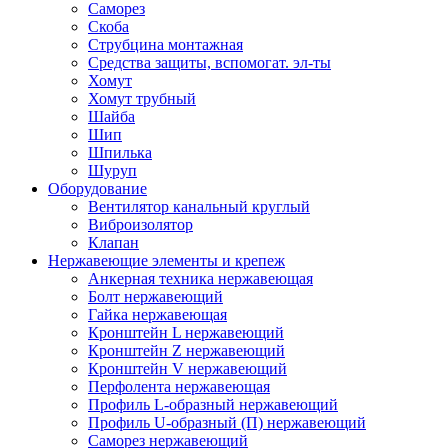
Саморез
Скоба
Струбцина монтажная
Средства защиты, вспомогат. эл-ты
Хомут
Хомут трубный
Шайба
Шип
Шпилька
Шуруп
Оборудование
Вентилятор канальный круглый
Виброизолятор
Клапан
Нержавеющие элементы и крепеж
Анкерная техника нержавеющая
Болт нержавеющий
Гайка нержавеющая
Кронштейн L нержавеющий
Кронштейн Z нержавеющий
Кронштейн V нержавеющий
Перфолента нержавеющая
Профиль L-образный нержавеющий
Профиль U-образный (П) нержавеющий
Саморез нержавеющий