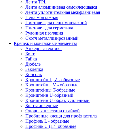
Лента TPL
Лента алюминиевая самоклеющаяся
Лента уплотнительная межфланцевая
Пена монтажная
Пистолет для пены монтажной
Пистолет для герметика
Рулонная изоляция
Скотч металлизированный
Крепеж и монтажные элементы
Анкерная техника
Болт
Гайка
Дюбель
Заклепка
Консоль
Кронштейн L, Z - образные
Кронштейны V - образные
Кронштейны T-образные
Кронштейн U-образный
Кронштейн U-образ. усиленный
Болты анкерные
Опорная пластина с гайкой
Пробивные клещи для профнастила
Профиль L - образные
Профиль U (П) -образные