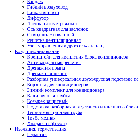
Бандаж
Гибкий воздуховод
Гибкая вставка
Диффузор
Лючок питометражный
Ось квадратная для заслонок
Отвод штампованный
Решетка вентиляционная
Узел управления к дроссель-клапану
Кондиционирование
Кронштейн для крепления блока кондиционера
Антивандальная решетка
Дренажная помпа
Дренажный шланг
Разборная универсальная двухъярусная подставка 
Корзины для кондиционеров
Зимний комплект для кондиционера
Капиллярная трубка
Козырек защитный
Подставка разборная для установки внешнего блок
Теплоизоляционная труба
Труба медная
Хладагент (фреон)
Изоляция, герметизация
Герметик