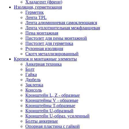
Хладагент (фреон)
Изоляция, герметизация
Герметик
Лента TPL
Лента алюминиевая самоклеющаяся
Лента уплотнительная межфланцевая
Пена монтажная
Пистолет для пены монтажной
Пистолет для герметика
Рулонная изоляция
Скотч металлизированный
Крепеж и монтажные элементы
Анкерная техника
Болт
Гайка
Дюбель
Заклепка
Консоль
Кронштейн L, Z - образные
Кронштейны V - образные
Кронштейны T-образные
Кронштейн U-образный
Кронштейн U-образ. усиленный
Болты анкерные
Опорная пластина с гайкой