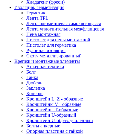
Хладагент (фреон)
Изоляция, герметизация
Герметик
Лента TPL
Лента алюминиевая самоклеющаяся
Лента уплотнительная межфланцевая
Пена монтажная
Пистолет для пены монтажной
Пистолет для герметика
Рулонная изоляция
Скотч металлизированный
Крепеж и монтажные элементы
Анкерная техника
Болт
Гайка
Дюбель
Заклепка
Консоль
Кронштейн L, Z - образные
Кронштейны V - образные
Кронштейны T-образные
Кронштейн U-образный
Кронштейн U-образ. усиленный
Болты анкерные
Опорная пластина с гайкой