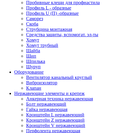
Пробивные клещи для профнастила
Профиль L - образные
Профиль U (П) -образные
Саморез
Скоба
Струбцина монтажная
Средства защиты, вспомогат. эл-ты
Хомут
Хомут трубный
Шайба
Шип
Шпилька
Шуруп
Оборудование
Вентилятор канальный круглый
Виброизолятор
Клапан
Нержавеющие элементы и крепеж
Анкерная техника нержавеющая
Болт нержавеющий
Гайка нержавеющая
Кронштейн L нержавеющий
Кронштейн Z нержавеющий
Кронштейн V нержавеющий
Перфолента нержавеющая