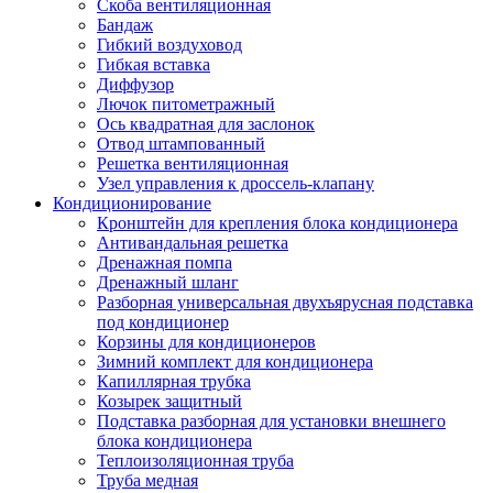
Скоба вентиляционная
Бандаж
Гибкий воздуховод
Гибкая вставка
Диффузор
Лючок питометражный
Ось квадратная для заслонок
Отвод штампованный
Решетка вентиляционная
Узел управления к дроссель-клапану
Кондиционирование
Кронштейн для крепления блока кондиционера
Антивандальная решетка
Дренажная помпа
Дренажный шланг
Разборная универсальная двухъярусная подставка
под кондиционер
Корзины для кондиционеров
Зимний комплект для кондиционера
Капиллярная трубка
Козырек защитный
Подставка разборная для установки внешнего
блока кондиционера
Теплоизоляционная труба
Труба медная