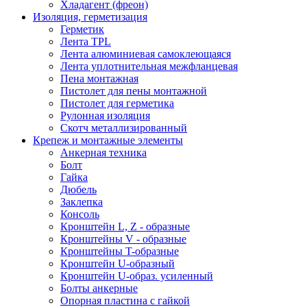
Хладагент (фреон)
Изоляция, герметизация
Герметик
Лента TPL
Лента алюминиевая самоклеющаяся
Лента уплотнительная межфланцевая
Пена монтажная
Пистолет для пены монтажной
Пистолет для герметика
Рулонная изоляция
Скотч металлизированный
Крепеж и монтажные элементы
Анкерная техника
Болт
Гайка
Дюбель
Заклепка
Консоль
Кронштейн L, Z - образные
Кронштейны V - образные
Кронштейны T-образные
Кронштейн U-образный
Кронштейн U-образ. усиленный
Болты анкерные
Опорная пластина с гайкой