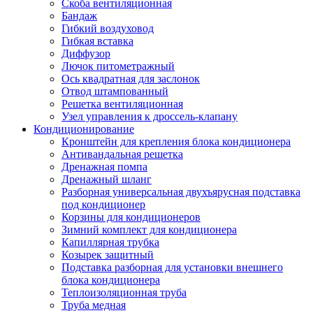
Скоба вентиляционная
Бандаж
Гибкий воздуховод
Гибкая вставка
Диффузор
Лючок питометражный
Ось квадратная для заслонок
Отвод штампованный
Решетка вентиляционная
Узел управления к дроссель-клапану
Кондиционирование
Кронштейн для крепления блока кондиционера
Антивандальная решетка
Дренажная помпа
Дренажный шланг
Разборная универсальная двухъярусная подставка
под кондиционер
Корзины для кондиционеров
Зимний комплект для кондиционера
Капиллярная трубка
Козырек защитный
Подставка разборная для установки внешнего
блока кондиционера
Теплоизоляционная труба
Труба медная