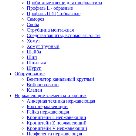
Пробивные клещи для профнастила
Профиль L - образные
Профиль U (П) -образные
Саморез
Скоба
Струбцина монтажная
Средства защиты, вспомогат. эл-ты
Хомут
Хомут трубный
Шайба
Шип
Шпилька
Шуруп
Оборудование
Вентилятор канальный круглый
Виброизолятор
Клапан
Нержавеющие элементы и крепеж
Анкерная техника нержавеющая
Болт нержавеющий
Гайка нержавеющая
Кронштейн L нержавеющий
Кронштейн Z нержавеющий
Кронштейн V нержавеющий
Перфолента нержавеющая