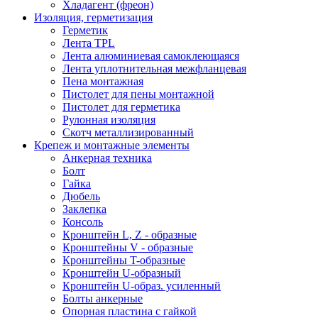
Хладагент (фреон)
Изоляция, герметизация
Герметик
Лента TPL
Лента алюминиевая самоклеющаяся
Лента уплотнительная межфланцевая
Пена монтажная
Пистолет для пены монтажной
Пистолет для герметика
Рулонная изоляция
Скотч металлизированный
Крепеж и монтажные элементы
Анкерная техника
Болт
Гайка
Дюбель
Заклепка
Консоль
Кронштейн L, Z - образные
Кронштейны V - образные
Кронштейны T-образные
Кронштейн U-образный
Кронштейн U-образ. усиленный
Болты анкерные
Опорная пластина с гайкой