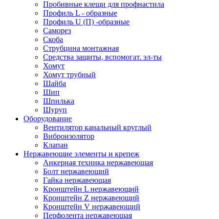
Пробивные клещи для профнастила
Профиль L - образные
Профиль U (П) -образные
Саморез
Скоба
Струбцина монтажная
Средства защиты, вспомогат. эл-ты
Хомут
Хомут трубный
Шайба
Шип
Шпилька
Шуруп
Оборудование
Вентилятор канальный круглый
Виброизолятор
Клапан
Нержавеющие элементы и крепеж
Анкерная техника нержавеющая
Болт нержавеющий
Гайка нержавеющая
Кронштейн L нержавеющий
Кронштейн Z нержавеющий
Кронштейн V нержавеющий
Перфолента нержавеющая