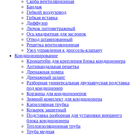
Скоба вентиляционная
Бандаж
Гибкий воздуховод
Гибкая вставка
Диффузор
Лючок питометражный
Ось квадратная для заслонок
Отвод штампованный
Решетка вентиляционная
Узел управления к дроссель-клапану
Кондиционирование
Кронштейн для крепления блока кондиционера
Антивандальная решетка
Дренажная помпа
Дренажный шланг
Разборная универсальная двухъярусная подставка
под кондиционер
Корзины для кондиционеров
Зимний комплект для кондиционера
Капиллярная трубка
Козырек защитный
Подставка разборная для установки внешнего
блока кондиционера
Теплоизоляционная труба
Труба медная