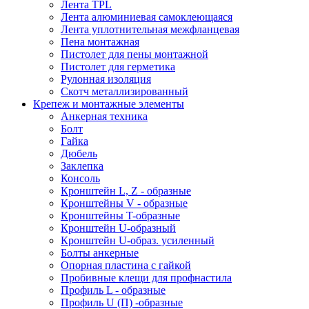
Лента TPL
Лента алюминиевая самоклеющаяся
Лента уплотнительная межфланцевая
Пена монтажная
Пистолет для пены монтажной
Пистолет для герметика
Рулонная изоляция
Скотч металлизированный
Крепеж и монтажные элементы
Анкерная техника
Болт
Гайка
Дюбель
Заклепка
Консоль
Кронштейн L, Z - образные
Кронштейны V - образные
Кронштейны T-образные
Кронштейн U-образный
Кронштейн U-образ. усиленный
Болты анкерные
Опорная пластина с гайкой
Пробивные клещи для профнастила
Профиль L - образные
Профиль U (П) -образные