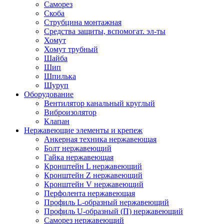
Саморез
Скоба
Струбцина монтажная
Средства защиты, вспомогат. эл-ты
Хомут
Хомут трубный
Шайба
Шип
Шпилька
Шуруп
Оборудование
Вентилятор канальный круглый
Виброизолятор
Клапан
Нержавеющие элементы и крепеж
Анкерная техника нержавеющая
Болт нержавеющий
Гайка нержавеющая
Кронштейн L нержавеющий
Кронштейн Z нержавеющий
Кронштейн V нержавеющий
Перфолента нержавеющая
Профиль L-образный нержавеющий
Профиль U-образный (П) нержавеющий
Саморез нержавеющий