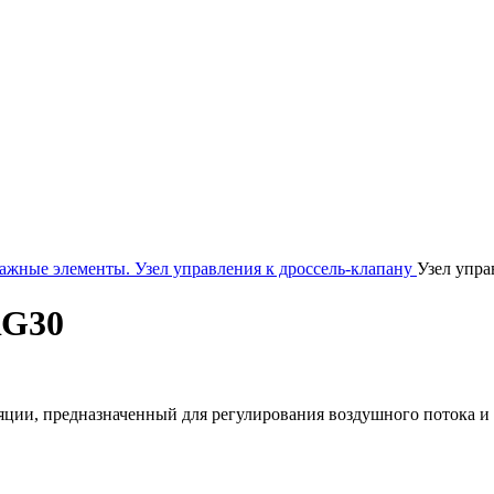
ажные элементы.
Узел управления к дроссель-клапану
Узел упр
RG30
яции, предназначенный для регулирования воздушного потока и 