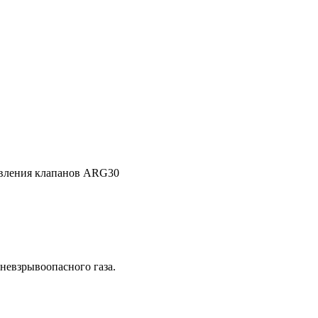
авления клапанов АRG30
невзрывоопасного газа.