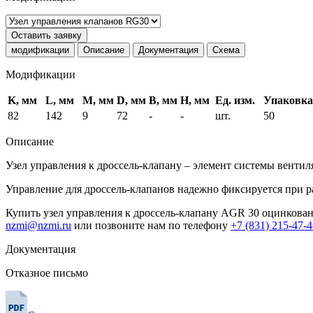
Оставить заявку
модификации
Описание
Документация
Схема
Модификации
K, мм
L, мм
M, мм
D, мм
B, мм
H, мм
Ед. изм.
Упаковка
82
142
9
72
-
-
шт.
50
Описание
Узел управления к дроссель-клапану – элемент системы вентил
Управление для дроссель-клапанов надежно фиксируется при р
Купить узел управления к дроссель-клапану AGR 30 оцинкован
nzmi@nzmi.ru
или позвоните нам по телефону
+7 (831) 215-47-
Документация
Отказное письмо