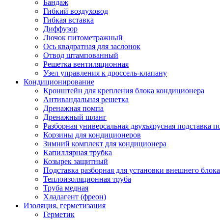
Бандаж
Гибкий воздуховод
Гибкая вставка
Диффузор
Лючок питометражный
Ось квадратная для заслонок
Отвод штампованный
Решетка вентиляционная
Узел управления к дроссель-клапану
Кондиционирование
Кронштейн для крепления блока кондиционера
Антивандальная решетка
Дренажная помпа
Дренажный шланг
Разборная универсальная двухъярусная подставка 
Корзины для кондиционеров
Зимний комплект для кондиционера
Капиллярная трубка
Козырек защитный
Подставка разборная для установки внешнего блок
Теплоизоляционная труба
Труба медная
Хладагент (фреон)
Изоляция, герметизация
Герметик