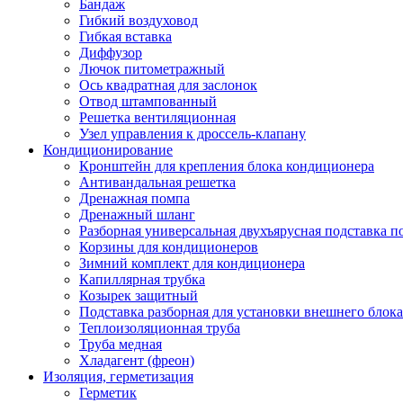
Бандаж
Гибкий воздуховод
Гибкая вставка
Диффузор
Лючок питометражный
Ось квадратная для заслонок
Отвод штампованный
Решетка вентиляционная
Узел управления к дроссель-клапану
Кондиционирование
Кронштейн для крепления блока кондиционера
Антивандальная решетка
Дренажная помпа
Дренажный шланг
Разборная универсальная двухъярусная подставка 
Корзины для кондиционеров
Зимний комплект для кондиционера
Капиллярная трубка
Козырек защитный
Подставка разборная для установки внешнего блок
Теплоизоляционная труба
Труба медная
Хладагент (фреон)
Изоляция, герметизация
Герметик