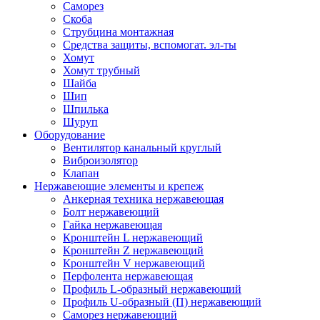
Саморез
Скоба
Струбцина монтажная
Средства защиты, вспомогат. эл-ты
Хомут
Хомут трубный
Шайба
Шип
Шпилька
Шуруп
Оборудование
Вентилятор канальный круглый
Виброизолятор
Клапан
Нержавеющие элементы и крепеж
Анкерная техника нержавеющая
Болт нержавеющий
Гайка нержавеющая
Кронштейн L нержавеющий
Кронштейн Z нержавеющий
Кронштейн V нержавеющий
Перфолента нержавеющая
Профиль L-образный нержавеющий
Профиль U-образный (П) нержавеющий
Саморез нержавеющий