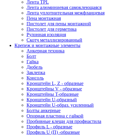
Лента TPL
Лента алюминиевая самоклеющаяся
Лента уплотнительная межфланцевая
Пена монтажная
Пистолет для пены монтажной
Пистолет для герметика
Рулонная изоляция
Скотч металлизированный
Крепеж и монтажные элементы
Анкерная техника
Болт
Гайка
Дюбель
Заклепка
Консоль
Кронштейн L, Z - образные
Кронштейны V - образные
Кронштейны T-образные
Кронштейн U-образный
Кронштейн U-образ. усиленный
Болты анкерные
Опорная пластина с гайкой
Пробивные клещи для профнастила
Профиль L - образные
Профиль U (П) -образные