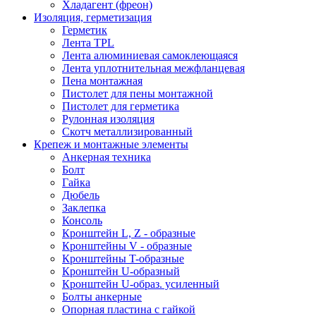
Хладагент (фреон)
Изоляция, герметизация
Герметик
Лента TPL
Лента алюминиевая самоклеющаяся
Лента уплотнительная межфланцевая
Пена монтажная
Пистолет для пены монтажной
Пистолет для герметика
Рулонная изоляция
Скотч металлизированный
Крепеж и монтажные элементы
Анкерная техника
Болт
Гайка
Дюбель
Заклепка
Консоль
Кронштейн L, Z - образные
Кронштейны V - образные
Кронштейны T-образные
Кронштейн U-образный
Кронштейн U-образ. усиленный
Болты анкерные
Опорная пластина с гайкой