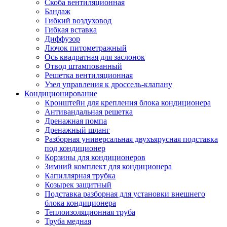
Скоба вентиляционная
Бандаж
Гибкий воздуховод
Гибкая вставка
Диффузор
Лючок питометражный
Ось квадратная для заслонок
Отвод штампованный
Решетка вентиляционная
Узел управления к дроссель-клапану
Кондиционирование
Кронштейн для крепления блока кондиционера
Антивандальная решетка
Дренажная помпа
Дренажный шланг
Разборная универсальная двухъярусная подставка
под кондиционер
Корзины для кондиционеров
Зимний комплект для кондиционера
Капиллярная трубка
Козырек защитный
Подставка разборная для установки внешнего
блока кондиционера
Теплоизоляционная труба
Труба медная