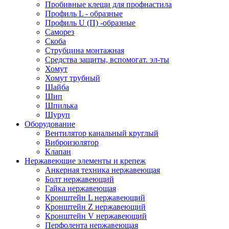
Пробивные клещи для профнастила
Профиль L - образные
Профиль U (П) -образные
Саморез
Скоба
Струбцина монтажная
Средства защиты, вспомогат. эл-ты
Хомут
Хомут трубный
Шайба
Шип
Шпилька
Шуруп
Оборудование
Вентилятор канальный круглый
Виброизолятор
Клапан
Нержавеющие элементы и крепеж
Анкерная техника нержавеющая
Болт нержавеющий
Гайка нержавеющая
Кронштейн L нержавеющий
Кронштейн Z нержавеющий
Кронштейн V нержавеющий
Перфолента нержавеющая