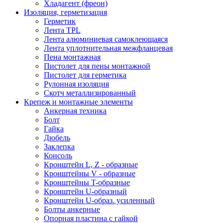
Хладагент (фреон)
Изоляция, герметизация
Герметик
Лента TPL
Лента алюминиевая самоклеющаяся
Лента уплотнительная межфланцевая
Пена монтажная
Пистолет для пены монтажной
Пистолет для герметика
Рулонная изоляция
Скотч металлизированный
Крепеж и монтажные элементы
Анкерная техника
Болт
Гайка
Дюбель
Заклепка
Консоль
Кронштейн L, Z - образные
Кронштейны V - образные
Кронштейны T-образные
Кронштейн U-образный
Кронштейн U-образ. усиленный
Болты анкерные
Опорная пластина с гайкой