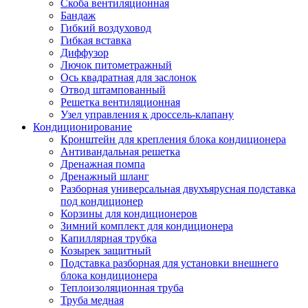
Скоба вентиляционная
Бандаж
Гибкий воздуховод
Гибкая вставка
Диффузор
Лючок питометражный
Ось квадратная для заслонок
Отвод штампованный
Решетка вентиляционная
Узел управления к дроссель-клапану
Кондиционирование
Кронштейн для крепления блока кондиционера
Антивандальная решетка
Дренажная помпа
Дренажный шланг
Разборная универсальная двухъярусная подставка
под кондиционер
Корзины для кондиционеров
Зимний комплект для кондиционера
Капиллярная трубка
Козырек защитный
Подставка разборная для установки внешнего
блока кондиционера
Теплоизоляционная труба
Труба медная