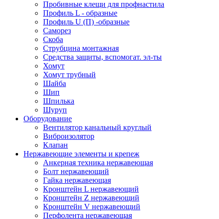
Пробивные клещи для профнастила
Профиль L - образные
Профиль U (П) -образные
Саморез
Скоба
Струбцина монтажная
Средства защиты, вспомогат. эл-ты
Хомут
Хомут трубный
Шайба
Шип
Шпилька
Шуруп
Оборудование
Вентилятор канальный круглый
Виброизолятор
Клапан
Нержавеющие элементы и крепеж
Анкерная техника нержавеющая
Болт нержавеющий
Гайка нержавеющая
Кронштейн L нержавеющий
Кронштейн Z нержавеющий
Кронштейн V нержавеющий
Перфолента нержавеющая